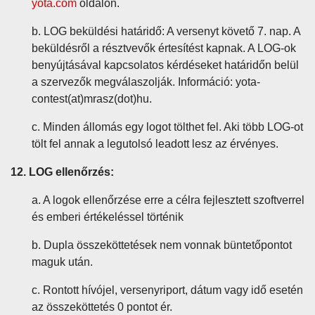
yota.com
oldalon.
b. LOG beküldési határidő: A versenyt követő 7. nap. A
beküldésről a résztvevők értesítést kapnak. A LOG-ok
benyújtásával kapcsolatos kérdéseket határidőn belül
a szervezők megválaszolják. Információ: yota-
contest(at)mrasz(dot)hu.
c. Minden állomás egy logot tölthet fel. Aki több LOG-ot
tölt fel annak a legutolsó leadott lesz az érvényes.
12. LOG ellenőrzés:
a. A logok ellenőrzése erre a célra fejlesztett szoftverrel
és emberi értékeléssel történik
b. Dupla összeköttetések nem vonnak büntetőpontot
maguk után.
c. Rontott hívójel, versenyriport, dátum vagy idő esetén
az összeköttetés 0 pontot ér.