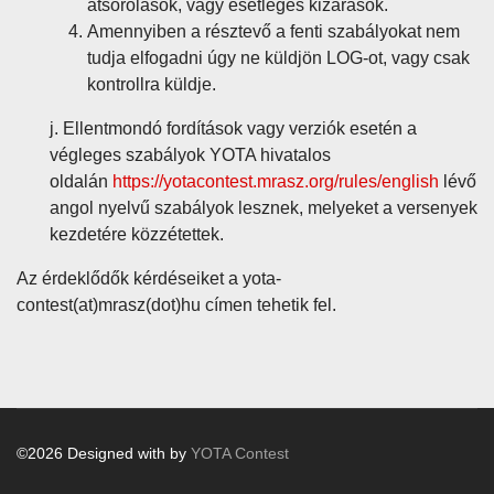
átsorolások, vagy esetleges kizárások.
Amennyiben a résztevő a fenti szabályokat nem
tudja elfogadni úgy ne küldjön LOG-ot, vagy csak
kontrollra küldje.
j. Ellentmondó fordítások vagy verziók esetén a
végleges szabályok YOTA hivatalos
oldalán
https://yotacontest.mrasz.org/rules/english
lévő
angol nyelvű szabályok lesznek, melyeket a versenyek
kezdetére közzétettek.
Az érdeklődők kérdéseiket a yota-
contest(at)mrasz(dot)hu címen tehetik fel.
©2026 Designed with by
YOTA Contest