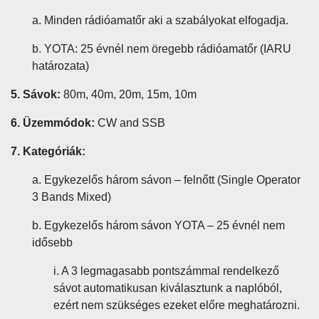
a. Minden rádióamatőr aki a szabályokat elfogadja.
b. YOTA: 25 évnél nem öregebb rádióamatőr (IARU
határozata)
5. Sávok:
80m, 40m, 20m, 15m, 10m
6. Üzemmódok:
CW and SSB
7. Kategóriák:
a. Egykezelős három sávon – felnőtt (Single Operator
3 Bands Mixed)
b. Egykezelős három sávon YOTA – 25 évnél nem
idősebb
i. A 3 legmagasabb pontszámmal rendelkező
sávot automatikusan kiválasztunk a naplóból,
ezért nem szükséges ezeket előre meghatározni.