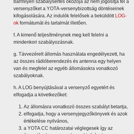
bármilyen szabálysértés okozója az nem jogosítja fel a
versenyzőket a YOTA-versenybizottság döntéseinek
kifogásolására. Az indulók felelősek a beküldött
LOG-
ok
formátumát és tartalmát illetően.
f. A kimenő teljesítménynek meg kell felelni a
mindenkori szabályozásnak.
g. Távvezérelt állomás használata engedélyezett, ha
az összes rádióberendezés és antenna egy helyen
van és megfelel az egyéb állomásokra vonatkozó
szabályoknak.
h. A LOG benyújtásával a versenyző egyetért és
elfogadja a következőket:
Az állomásra vonatkozó összes szabályt betartja,
elfogadja, hogy a versenyjegyzőkönyvek és azok
értékelése nyilvános,
a YOTA CC határozatai véglegesek így az