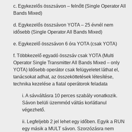
c. Egykezelős összsávon – felnőtt (Single Operator All
Bands Mixed)
d. Egykezelős összsávon YOTA – 25 évnél nem
idősebb (Single Operator All Bands Mixed)
e. Egykezelő összsávon 6 óra YOTA (csak YOTA)
f. Többkezelő egyadó összsáv csak YOTA (Multi
Operator Single Transmitter All Bands Mixed – only
YOTA) Idősebb operátor csak felügyeletet láthat el,
tanácsokat adhat, az összeköttetések létesítése,
technika kezelése a fiatal operátorok feladata
i. A sávváltásra 10 perces szabály vonatkozik.
Sávon belüli üzemmód váltás korlátlanul
végezhető.
ii. Legfeljebb 2 jel lehet egy időben. Egyik a RUN
egy másik a MULT sávon. Szorzózásra nem