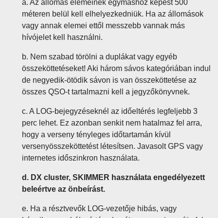
a. Az állomás elemeinek egymáshoz képest 500
méteren belül kell elhelyezkedniük. Ha az állomások
vagy annak elemei ettől messzebb vannak más
hívójelet kell használni.
b. Nem szabad törölni a duplákat vagy egyéb
összeköttetéseket! Aki három sávos kategóriában indul
de negyedik-ötödik sávon is van összeköttetése az
összes QSO-t tartalmazni kell a jegyzőkönyvnek.
c. A LOG-bejegyzéseknél az időeltérés legfeljebb 3
perc lehet. Ez azonban senkit nem hatalmaz fel arra,
hogy a verseny tényleges időtartamán kívül
versenyösszeköttetést létesítsen. Javasolt GPS vagy
internetes időszinkron használata.
d. DX cluster, SKIMMER használata engedélyezett
beleértve az önbeírást.
e. Ha a résztvevők LOG-vezetője hibás, vagy