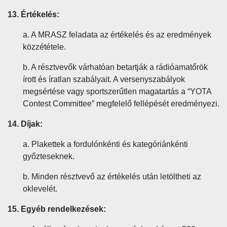
13. Értékelés:
a. A MRASZ feladata az értékelés és az eredmények
közzététele.
b. A résztvevők várhatóan betartják a rádióamatőrök
írott és íratlan szabályait. A versenyszabályok
megsértése vagy sportszerűtlen magatartás a “YOTA
Contest Committee” megfelelő fellépését eredményezi.
14. Díjak:
a. Plakettek a fordulónkénti és kategóriánkénti
győzteseknek.
b. Minden résztvevő az értékelés után letöltheti az
oklevelét.
15. Egyéb rendelkezések: